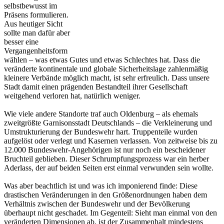
selbstbewusst im
Präsens formulieren.
Aus heutiger Sicht
sollte man dafür aber
besser eine
Vergangenheitsform
wählen – was etwas Gutes und etwas Schlechtes hat. Dass die
veränderte kontinentale und globale Sicherheitslage zahlenmäßig
kleinere Verbände möglich macht, ist sehr erfreulich. Dass unsere
Stadt damit einen prägenden Bestandteil ihrer Gesellschaft
weitgehend verloren hat, natürlich weniger.
Wie viele andere Standorte traf auch Oldenburg – als ehemals
zweitgrößte Garnisonsstadt Deutschlands – die Verkleinerung und
Umstrukturierung der Bundeswehr hart. Truppenteile wurden
aufgelöst oder verlegt und Kasernen verlassen. Von zeitweise bis zu
12.000 Bundeswehr-Angehörigen ist nur noch ein bescheidener
Bruchteil geblieben. Dieser Schrumpfungsprozess war ein herber
Aderlass, der auf beiden Seiten erst einmal verwunden sein wollte.
Was aber beachtlich ist und was ich imponierend finde: Diese
drastischen Veränderungen in den Größenordnungen haben dem
Verhältnis zwischen der Bundeswehr und der Bevölkerung
überhaupt nicht geschadet. Im Gegenteil: Sieht man einmal von den
veränderten Dimensionen ab, ist der Zusammenhalt mindestens