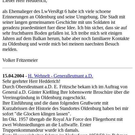
Lieber Herr Hedderich,
als Ehemalieger des LwVersRgt 6 habe ich viele schoene
Erinnerungen an Oldenburg und seine Umgebung. Die Stadt mit
seiner langen gemeinsamen Geschichte mit uns Soldaten ist
geradezu praedestiniert fuer diese Idee. Ich bin sicher, dass sie auf
sehr fruchtbaren Boden gefallen ist. Ich treibe mich seit einigen
Jahren auf dem Balkan herum, habe aber noch familiaere Kontakte
zu Oldenburg und werde mich bei meinem naechsten Besuch
melden.
Volker Fritzemeier
15.04.2004
-
H. Wehnelt - Generalleutnant a.D.
Sehr geehrter Herr Hedderich!
Durch Oberstleutnant a.D. E. Fritzsche bekam ich im Auftrag von
General a.D. Günter Kießling Ihre lobenswerte Broschüre über die
Vereinsgründung in Oldenburg zugeschickt.
Ihre Einführung und die dann folgenden Grußworte mit
Kurzabrissen der Historie des Standortes Oldenburg haben bei mir
sofort "die Glocken klingen lassen".
Im Okt. 1957 übergab die Royal Air Force den Fliegerhorst mit
zwei Wohnsiedlungen an die Luftwaffe. Erster
Truppenkommandeur wurde ich damals.