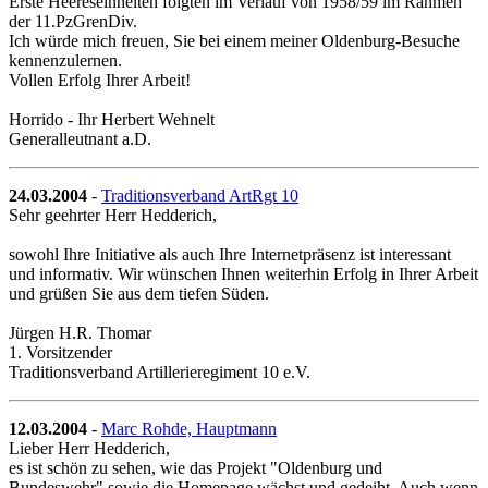
Erste Heereseinheiten folgten im Verlauf von 1958/59 im Rahmen
der 11.PzGrenDiv.
Ich würde mich freuen, Sie bei einem meiner Oldenburg-Besuche
kennenzulernen.
Vollen Erfolg Ihrer Arbeit!
Horrido - Ihr Herbert Wehnelt
Generalleutnant a.D.
24.03.2004
-
Traditionsverband ArtRgt 10
Sehr geehrter Herr Hedderich,
sowohl Ihre Initiative als auch Ihre Internetpräsenz ist interessant
und informativ. Wir wünschen Ihnen weiterhin Erfolg in Ihrer Arbeit
und grüßen Sie aus dem tiefen Süden.
Jürgen H.R. Thomar
1. Vorsitzender
Traditionsverband Artillerieregiment 10 e.V.
12.03.2004
-
Marc Rohde, Hauptmann
Lieber Herr Hedderich,
es ist schön zu sehen, wie das Projekt "Oldenburg und
Bundeswehr" sowie die Homepage wächst und gedeiht. Auch wenn