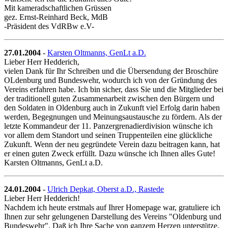
Mit kameradschaftlichen Grüssen
gez. Ernst-Reinhard Beck, MdB
-Präsident des VdRBw e.V-
27.01.2004
-
Karsten Oltmanns, GenLt a.D.
Lieber Herr Hedderich,
vielen Dank für Ihr Schreiben und die Übersendung der Broschüre
OLdenburg und Bundeswehr, wodurch ich von der Gründung des
Vereins erfahren habe. Ich bin sicher, dass Sie und die Mitglieder bei
der traditionell guten Zusammenarbeit zwischen den Bürgern und
den Soldaten in Oldenburg auch in Zukunft viel Erfolg darin haben
werden, Begegnungen und Meinungsaustausche zu fördern. Als der
letzte Kommandeur der 11. Panzergrenadierdivision wünsche ich
vor allem dem Standort und seinen Truppenteilen eine glückliche
Zukunft. Wenn der neu gegründete Verein dazu beitragen kann, hat
er einen guten Zweck erfüllt. Dazu wünsche ich Ihnen alles Gute!
Karsten Oltmanns, GenLt a.D.
24.01.2004
-
Ulrich Depkat, Oberst a.D., Rastede
Lieber Herr Hedderich!
Nachdem ich heute erstmals auf Ihrer Homepage war, gratuliere ich
Ihnen zur sehr gelungenen Darstellung des Vereins "Oldenburg und
Bundeswehr". Daß ich Ihre Sache von ganzem Herzen unterstütze,