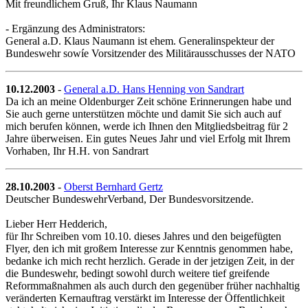
Mit freundlichem Gruß, Ihr Klaus Naumann
- Ergänzung des Administrators:
General a.D. Klaus Naumann ist ehem. Generalinspekteur der
Bundeswehr sowíe Vorsitzender des Militärausschusses der NATO
10.12.2003
-
General a.D. Hans Henning von Sandrart
Da ich an meine Oldenburger Zeit schöne Erinnerungen habe und
Sie auch gerne unterstützen möchte und damit Sie sich auch auf
mich berufen können, werde ich Ihnen den Mitgliedsbeitrag für 2
Jahre überweisen. Ein gutes Neues Jahr und viel Erfolg mit Ihrem
Vorhaben, Ihr H.H. von Sandrart
28.10.2003
-
Oberst Bernhard Gertz
Deutscher BundeswehrVerband, Der Bundesvorsitzende.
Lieber Herr Hedderich,
für Ihr Schreiben vom 10.10. dieses Jahres und den beigefügten
Flyer, den ich mit großem Interesse zur Kenntnis genommen habe,
bedanke ich mich recht herzlich. Gerade in der jetzigen Zeit, in der
die Bundeswehr, bedingt sowohl durch weitere tief greifende
Reformmaßnahmen als auch durch den gegenüber früher nachhaltig
veränderten Kernauftrag verstärkt im Interesse der Öffentlichkeit