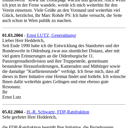
ich jetzt in der Ferne wandele, werde ich mich weiterhin für den
Verein einsetzen. Viele Grüße an den Vorstand und weiterhin viel
Glück, herzlichst, Ihr Marc Rohde PS: Ich habe versucht, die Seite
auch schon in Wien publik zu machen.
01.03.2004
-
Ernst LUTZ, Generalmajor
Lieber Herr Hedderich,
Seit Ende 1990 habe ich die Entwicklung des Standortes und der
Bundeswehr in Oldenburg zwar aus räumlicher Distanz, aber mit
viel guten Erinnerungen an die Oldenburgische 11.
Panzergrenadierdivision und ihre Truppenteile, gemeinsam
bestandene Herausforderungen, Kameraden und Mitbürger sowie
die damalige "Kurfürstenrunde" verfolgt. Ich freue mich, dass all'
dieses in Ihrer Initiative eine Heimat findet und fortlebt. Ich wünsche
Ihnen dafür weiterhin gutes Gelingen und eine ebenso gute
Resonanz.
Ihr
Ernst Lutz
05.02.2004
-
H.-R. Schwartz, FDP-Ratsfraktion
Sehr geehrter Herr Hedderich,
die FDP-Ratsfraktion begrüßt Ihre Initiative, die Beziehungen