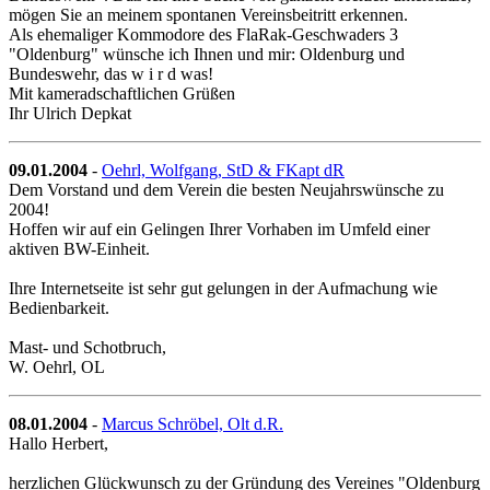
mögen Sie an meinem spontanen Vereinsbeitritt erkennen.
Als ehemaliger Kommodore des FlaRak-Geschwaders 3
"Oldenburg" wünsche ich Ihnen und mir: Oldenburg und
Bundeswehr, das w i r d was!
Mit kameradschaftlichen Grüßen
Ihr Ulrich Depkat
09.01.2004
-
Oehrl, Wolfgang, StD & FKapt dR
Dem Vorstand und dem Verein die besten Neujahrswünsche zu
2004!
Hoffen wir auf ein Gelingen Ihrer Vorhaben im Umfeld einer
aktiven BW-Einheit.
Ihre Internetseite ist sehr gut gelungen in der Aufmachung wie
Bedienbarkeit.
Mast- und Schotbruch,
W. Oehrl, OL
08.01.2004
-
Marcus Schröbel, Olt d.R.
Hallo Herbert,
herzlichen Glückwunsch zu der Gründung des Vereines "Oldenburg