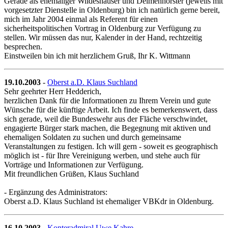
Gerade als ehemaliger Wildeshauser und Delmenhorster (jeweils mit
vorgesetzter Dienstelle in Oldenburg) bin ich natürlich gerne bereit,
mich im Jahr 2004 einmal als Referent für einen
sicherheitspolitischen Vortrag in Oldenburg zur Verfügung zu
stellen. Wir müssen das nur, Kalender in der Hand, rechtzeitig
besprechen.
Einstweilen bin ich mit herzlichem Gruß, Ihr K. Wittmann
19.10.2003
-
Oberst a.D. Klaus Suchland
Sehr geehrter Herr Hedderich,
herzlichen Dank für die Informationen zu Ihrem Verein und gute
Wünsche für die künftige Arbeit. Ich finde es bemerkenswert, dass
sich gerade, weil die Bundeswehr aus der Fläche verschwindet,
engagierte Bürger stark machen, die Begegnung mit aktiven und
ehemaligen Soldaten zu suchen und durch gemeinsame
Veranstaltungen zu festigen. Ich will gern - soweit es geographisch
möglich ist - für Ihre Vereinigung werben, und stehe auch für
Vorträge und Informationen zur Verfügung.
Mit freundlichen Grüßen, Klaus Suchland
- Ergänzung des Administrators:
Oberst a.D. Klaus Suchland ist ehemaliger VBKdr in Oldenburg.
16.10.2003
-
Konteradmiral Uwe Kahre