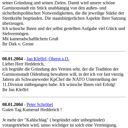
seiner Gründung und seinen Zielen. Damit wird unsere schöne
Garnisonsstadt ein Stück unabhängig von den außen- und
sicherheitspolitischen Notwendigkeiten, die die jeweilige Stärke der
Streitkräfte begründen. Die staatsbürgerlichen Aspekte Ihrer Satzung
überzeugen.
Ich wünsche Ihnen und der selbst gestellten Aufgabe viel Glück und
Stehvermögen.
Mit kameradschaftlichem Gruß
Ihr Dirk v. Grone
08.01.2004
-
Jan Kleffel, Oberst a.D.
Lieber Herr Hedderich,
ich begrüße die Gründung des Vereins sehr, der die Tradition der
Garnisonsstadt Oldenburg bewahren will, in der ich vor fast vierzig
Jahren als Schwaneweder KpChef die NATO Unterstellung der
11.Division mitbegangen habe. Ich wünsche Ihnen viel Erfolg!
Ihr Jan Kleffel
08.01.2004
-
Peter Schröbel
Guten Tag Kamerad Hedderich !
Je mehr der "Kahlschlag" ( begründet oder unbegründet)
vorangetrieben wird, umso wichtiger ist solch eine Vereinigung.