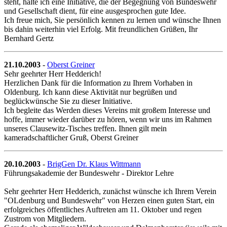
steht, halte ich eine Initiative, die der Begegnung von Bundeswehr
und Gesellschaft dient, für eine ausgesprochen gute Idee.
Ich freue mich, Sie persönlich kennen zu lernen und wünsche Ihnen
bis dahin weiterhin viel Erfolg. Mit freundlichen Grüßen, Ihr
Bernhard Gertz
21.10.2003
-
Oberst Greiner
Sehr geehrter Herr Hedderich!
Herzlichen Dank für die Information zu Ihrem Vorhaben in
Oldenburg. Ich kann diese Aktivität nur begrüßen und
beglückwünsche Sie zu dieser Initiative.
Ich begleite das Werden dieses Vereins mit großem Interesse und
hoffe, immer wieder darüber zu hören, wenn wir uns im Rahmen
unseres Clausewitz-Tisches treffen. Ihnen gilt mein
kameradschaftlicher Gruß, Oberst Greiner
20.10.2003
-
BrigGen Dr. Klaus Wittmann
Führungsakademie der Bundeswehr - Direktor Lehre
Sehr geehrter Herr Hedderich, zunächst wünsche ich Ihrem Verein
"OLdenburg und Bundeswehr" von Herzen einen guten Start, ein
erfolgreiches öffentliches Auftreten am 11. Oktober und regen
Zustrom von Mitgliedern.