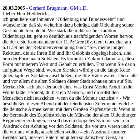
28.03.2005
-
Gerhard Brugmann, GM a.D.
Lieber Herr Hedderich,
ich gratuliere zur Initiative "Oldenburg und Bundeswehr" und
wünsche ihr, daß sie weiterhin dazu beiträgt, daß Oldenburg seiner
Geschichte treu bleibt. Wie stark die militärische Tradition
Oldenburgs ist, geht so deutlich aus nachfolgenden Worten hervor,
die der erste Kommandeur der 11.PzGrenDiv, Gen. Gaedcke, am
6.11.59 bei der Rekrutenvereidigung fand: "Sie, meine jungen
Rekruten, die sie Ihren Eid und Ihr Gelöbnis abgelegt haben, sind
nun der Form nach Soldaten. Es kommt in Zukunft darauf an, diese
Form mit innerem Wert und Gehalt zu erfüllen. Erst wenn Sie darin
auf gutem Wege sind, werden Sie sich würdig an die lange Kette
guter, tapferer Soldaten anschließen, die Ihre Väter waren. Diese alle
und vor allem die alten Soldaten dieser Stadt schauen nun auf Sie.
Merken Sie sich aber dennoch eins, was Ernst Moritz Arndt in die
Worte faßte: >Soldat, du bist ein Mensch, und du sollst den
Menschen nicht ausziehen, wenn du die Montur anziehst.< - Wir
beschließen diesen Abend mit der feierlichsten Zeremonie, welche
die deutsche Armee kennt, mit dem Großen Zapfenstreich. Wenn in
der Serenade des Zapfenstreichs die Märsche der alten Oldenburger
Regimenter erklingen, so soll das ein doppeltes Symbol sein: ein
Ausdruck der Achtung vor den Soldaten, die vor uns waren und an
die wir uns würdig anschließen wollen – ein Ausdruck unserer
Bereitschaft, unseren Vätern an gutem soldatischem Geist, an